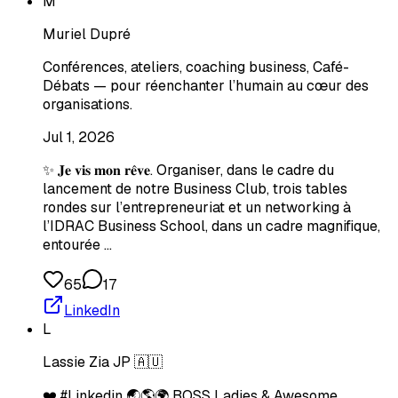
M
Muriel Dupré
Conférences, ateliers, coaching business, Café-
Débats — pour réenchanter l’humain au cœur des
organisations.
Jul 1, 2026
✨ 𝐉𝐞 𝐯𝐢𝐬 𝐦𝐨𝐧 𝐫𝐞̂𝐯𝐞. Organiser, dans le cadre du
lancement de notre Business Club, trois tables
rondes sur l’entrepreneuriat et un networking à
l’IDRAC Business School, dans un cadre magnifique,
entourée …
65
17
LinkedIn
L
Lassie Zia JP 🇦🇺
❤️ #Linkedin 🌏🌎🌍 BOSS Ladies & Awesome