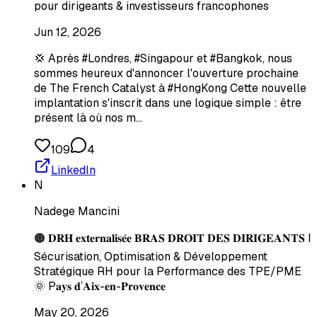
pour dirigeants & investisseurs francophones
Jun 12, 2026
💢 Après #Londres, #Singapour et #Bangkok, nous
sommes heureux d'annoncer l'ouverture prochaine
de The French Catalyst à #HongKong Cette nouvelle
implantation s'inscrit dans une logique simple : être
présent là où nos m…
109
4
LinkedIn
N
Nadege Mancini
🟠 𝐃𝐑𝐇 𝐞𝐱𝐭𝐞𝐫𝐧𝐚𝐥𝐢𝐬𝐞́𝐞 𝐁𝐑𝐀𝐒 𝐃𝐑𝐎𝐈𝐓 𝐃𝐄𝐒 𝐃𝐈𝐑𝐈𝐆𝐄𝐀𝐍𝐓𝐒 I
Sécurisation, Optimisation & Développement
Stratégique RH pour la Performance des TPE/PME
🌞 P𝐚𝐲𝐬 𝐝’𝐀𝐢𝐱-𝐞𝐧-𝐏𝐫𝐨𝐯𝐞𝐧𝐜𝐞
May 20, 2026