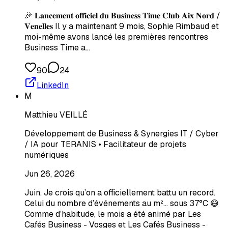
🎉 𝐋𝐚𝐧𝐜𝐞𝐦𝐞𝐧𝐭 𝐨𝐟𝐟𝐢𝐜𝐢𝐞𝐥 𝐝𝐮 𝐁𝐮𝐬𝐢𝐧𝐞𝐬𝐬 𝐓𝐢𝐦𝐞 𝐂𝐥𝐮𝐛 𝐀𝐢𝐱 𝐍𝐨𝐫𝐝 /
𝐕𝐞𝐧𝐞𝐥𝐥𝐞𝐬 Il y a maintenant 9 mois, Sophie Rimbaud et
moi-même avons lancé les premières rencontres
Business Time a…
90
24
LinkedIn
M
Matthieu VEILLÉ
Développement de Business & Synergies IT / Cyber
/ IA pour TERANIS • Facilitateur de projets
numériques
Jun 26, 2026
Juin. Je crois qu’on a officiellement battu un record.
Celui du nombre d’événements au m²… sous 37°C 😅
Comme d’habitude, le mois a été animé par Les
Cafés Business - Vosges et Les Cafés Business -