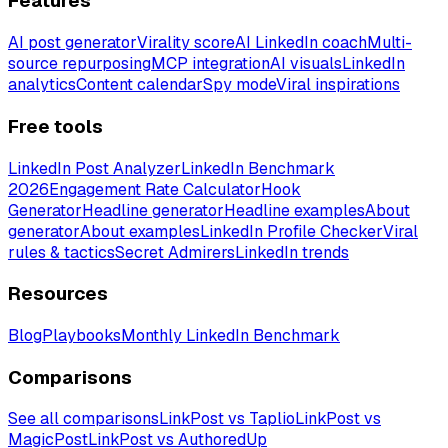
Features
AI post generator
Virality score
AI LinkedIn coach
Multi-
source repurposing
MCP integration
AI visuals
LinkedIn
analytics
Content calendar
Spy mode
Viral inspirations
Free tools
LinkedIn Post Analyzer
LinkedIn Benchmark
2026
Engagement Rate Calculator
Hook
Generator
Headline generator
Headline examples
About
generator
About examples
LinkedIn Profile Checker
Viral
rules & tactics
Secret Admirers
LinkedIn trends
Resources
Blog
Playbooks
Monthly LinkedIn Benchmark
Comparisons
See all comparisons
LinkPost vs Taplio
LinkPost vs
MagicPost
LinkPost vs AuthoredUp