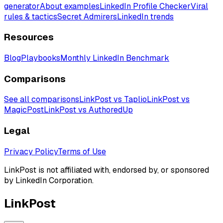
generator
About examples
LinkedIn Profile Checker
Viral
rules & tactics
Secret Admirers
LinkedIn trends
Resources
Blog
Playbooks
Monthly LinkedIn Benchmark
Comparisons
See all comparisons
LinkPost vs Taplio
LinkPost vs
MagicPost
LinkPost vs AuthoredUp
Legal
Privacy Policy
Terms of Use
LinkPost is not affiliated with, endorsed by, or sponsored
by LinkedIn Corporation.
LinkPost