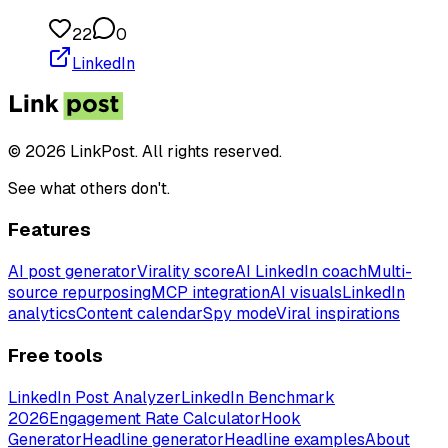
22
0
LinkedIn
© 2026 LinkPost. All rights reserved.
See what others don't.
Features
AI post generator
Virality score
AI LinkedIn coach
Multi-
source repurposing
MCP integration
AI visuals
LinkedIn
analytics
Content calendar
Spy mode
Viral inspirations
Free tools
LinkedIn Post Analyzer
LinkedIn Benchmark
2026
Engagement Rate Calculator
Hook
Generator
Headline generator
Headline examples
About