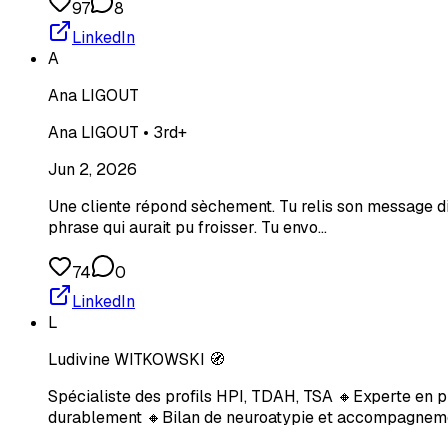
97
8
LinkedIn
A
Ana LIGOUT
Ana LIGOUT • 3rd+
Jun 2, 2026
Une cliente répond sèchement. Tu relis son message dix f
phrase qui aurait pu froisser. Tu envo…
74
0
LinkedIn
L
Ludivine WITKOWSKI 🧭
Spécialiste des profils HPI, TDAH, TSA 🔸Experte en 
durablement 🔸Bilan de neuroatypie et accompagnem