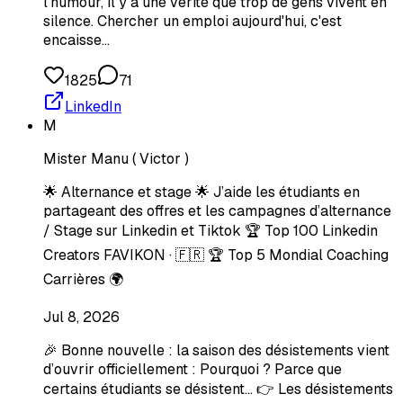
l'humour, il y a une vérité que trop de gens vivent en
silence. Chercher un emploi aujourd'hui, c'est
encaisse…
1825
71
LinkedIn
M
Mister Manu ( Victor )
🌟 Alternance et stage 🌟 J’aide les étudiants en
partageant des offres et les campagnes d’alternance
/ Stage sur Linkedin et Tiktok 🏆 Top 100 Linkedin
Creators FAVIKON · 🇫🇷 🏆 Top 5 Mondial Coaching
Carrières 🌍
Jul 8, 2026
🎉 Bonne nouvelle : la saison des désistements vient
d’ouvrir officiellement : Pourquoi ? Parce que
certains étudiants se désistent… 👉 Les désistements