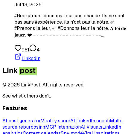
Jul 13, 2026
#Recruteurs, donnons-leur une chance. Ils ne sont
pas sans #expérience, ils n'ont pas la nôtre. ✅
#Prenons la leur, ✅ #Donnons leur la nôtre. 𝐀̀ 𝐭𝐨𝐢 𝐝𝐞
𝐣𝐨𝐮𝐞𝐫. ❤️ - - - - - - - - - - - - - - - - - - - - -…
951
4
LinkedIn
© 2026 LinkPost. All rights reserved.
See what others don't.
Features
AI post generator
Virality score
AI LinkedIn coach
Multi-
source repurposing
MCP integration
AI visuals
LinkedIn
analytics
Content calendar
Spy mode
Viral inspirations