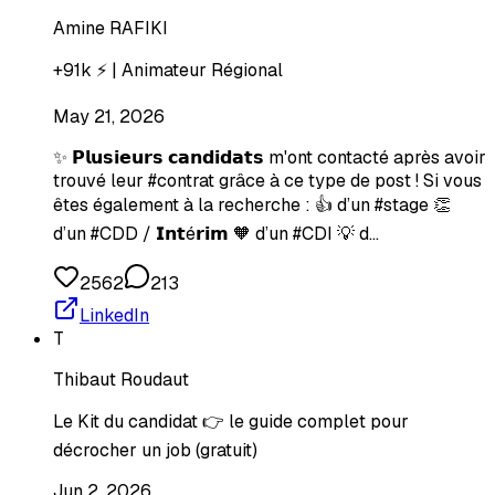
Amine RAFIKI
+91k ⚡ | Animateur Régional
May 21, 2026
✨ 𝗣𝗹𝘂𝘀𝗶𝗲𝘂𝗿𝘀 𝗰𝗮𝗻𝗱𝗶𝗱𝗮𝘁𝘀 m'ont contacté après avoir
trouvé leur #contrat grâce à ce type de post ! Si vous
êtes également à la recherche : 👍 d’un #stage 👏
d’un #CDD / 𝗜𝗻𝘁é𝗿𝗶𝗺 🧡 d’un #CDI 💡 d…
2562
213
LinkedIn
T
Thibaut Roudaut
Le Kit du candidat 👉 le guide complet pour
décrocher un job (gratuit)
Jun 2, 2026