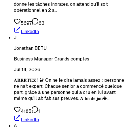
donne les tâches ingrates, on attend qu’il soit
opérationnel en 2 s…
5697
63
LinkedIn
J
Jonathan BETU
Business Manager Grands comptes
Jul 14, 2026
𝐀𝐑𝐑𝐄̂𝐓𝐄𝐙 ! 🚨 On ne le dira jamais assez : personne
ne naît expert. Chaque senior a commencé quelque
part, grâce à une personne qui a cru en lui avant
même qu'il ait fait ses preuves. 𝐀̀ 𝐭𝐨𝐢 𝐝𝐞 𝐣𝐨𝐮�…
4185
1
LinkedIn
A