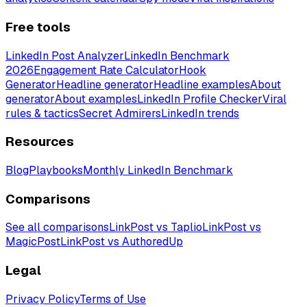
Free tools
LinkedIn Post Analyzer
LinkedIn Benchmark
2026
Engagement Rate Calculator
Hook
Generator
Headline generator
Headline examples
About
generator
About examples
LinkedIn Profile Checker
Viral
rules & tactics
Secret Admirers
LinkedIn trends
Resources
Blog
Playbooks
Monthly LinkedIn Benchmark
Comparisons
See all comparisons
LinkPost vs Taplio
LinkPost vs
MagicPost
LinkPost vs AuthoredUp
Legal
Privacy Policy
Terms of Use