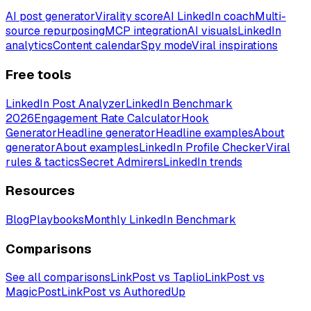
AI post generator
Virality score
AI LinkedIn coach
Multi-
source repurposing
MCP integration
AI visuals
LinkedIn
analytics
Content calendar
Spy mode
Viral inspirations
Free tools
LinkedIn Post Analyzer
LinkedIn Benchmark
2026
Engagement Rate Calculator
Hook
Generator
Headline generator
Headline examples
About
generator
About examples
LinkedIn Profile Checker
Viral
rules & tactics
Secret Admirers
LinkedIn trends
Resources
Blog
Playbooks
Monthly LinkedIn Benchmark
Comparisons
See all comparisons
LinkPost vs Taplio
LinkPost vs
MagicPost
LinkPost vs AuthoredUp