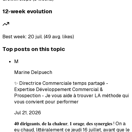
12-week evolution
Best week: 20 juil. (49 avg. likes)
Top posts on this topic
M
Marine Delpuech
✨ Directrice Commerciale temps partagé -
Expertise Développement Commercial &
Prospection - Je vous aide à trouver LA méthode qui
vous convient pour performer
Jul 21, 2026
𝟒𝟎 𝐝𝐢𝐫𝐢𝐠𝐞𝐚𝐧𝐭𝐬, 𝐝𝐞 𝐥𝐚 𝐜𝐡𝐚𝐥𝐞𝐮𝐫, 𝟏 𝐨𝐫𝐚𝐠𝐞, 𝐝𝐞𝐬 𝐬𝐲𝐧𝐞𝐫𝐠𝐢𝐞𝐬 ! On a
eu chaud, littéralement ce jeudi 16 juillet, avant que le