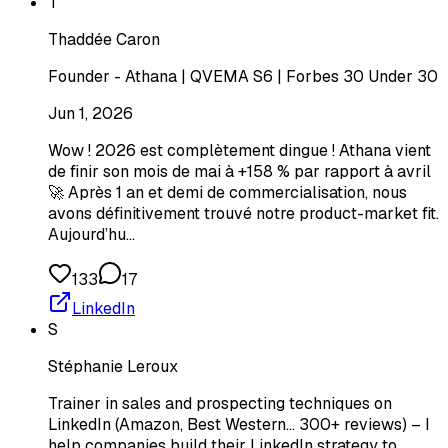
T
Thaddée Caron
Founder - Athana | QVEMA S6 | Forbes 30 Under 30
Jun 1, 2026
Wow ! 2026 est complètement dingue ! Athana vient
de finir son mois de mai à +158 % par rapport à avril
🚀 Après 1 an et demi de commercialisation, nous
avons définitivement trouvé notre product-market fit.
Aujourd’hu…
133
17
LinkedIn
S
Stéphanie Leroux
Trainer in sales and prospecting techniques on
LinkedIn (Amazon, Best Western... 300+ reviews) – I
help companies build their LinkedIn strategy to