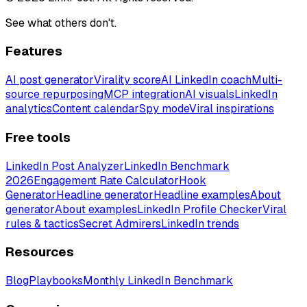
See what others don't.
Features
AI post generator
Virality score
AI LinkedIn coach
Multi-
source repurposing
MCP integration
AI visuals
LinkedIn
analytics
Content calendar
Spy mode
Viral inspirations
Free tools
LinkedIn Post Analyzer
LinkedIn Benchmark
2026
Engagement Rate Calculator
Hook
Generator
Headline generator
Headline examples
About
generator
About examples
LinkedIn Profile Checker
Viral
rules & tactics
Secret Admirers
LinkedIn trends
Resources
Blog
Playbooks
Monthly LinkedIn Benchmark