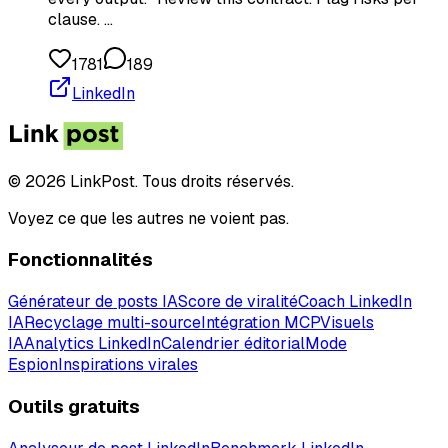
clause. …
1781
189
LinkedIn
© 2026 LinkPost. Tous droits réservés.
Voyez ce que les autres ne voient pas.
Fonctionnalités
Générateur de posts IA
Score de viralité
Coach LinkedIn
IA
Recyclage multi-source
Intégration MCP
Visuels
IA
Analytics LinkedIn
Calendrier éditorial
Mode
Espion
Inspirations virales
Outils gratuits