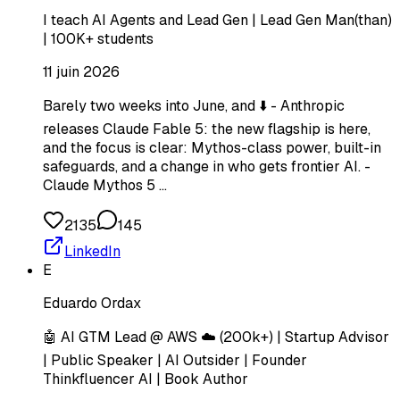
I teach AI Agents and Lead Gen | Lead Gen Man(than)
| 100K+ students
11 juin 2026
Barely two weeks into June, and ⬇️ - Anthropic
releases Claude Fable 5: the new flagship is here,
and the focus is clear: Mythos-class power, built-in
safeguards, and a change in who gets frontier AI. -
Claude Mythos 5 …
2135
145
LinkedIn
E
Eduardo Ordax
🤖 AI GTM Lead @ AWS ☁️ (200k+) | Startup Advisor
| Public Speaker | AI Outsider | Founder
Thinkfluencer AI | Book Author