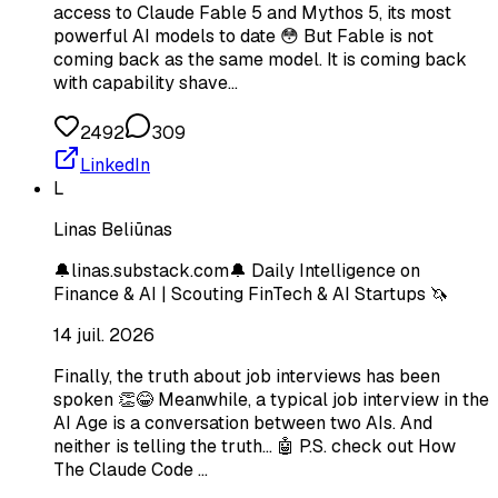
access to Claude Fable 5 and Mythos 5, its most
powerful AI models to date 😳 But Fable is not
coming back as the same model. It is coming back
with capability shave…
2492
309
LinkedIn
L
Linas Beliūnas
🔔linas.substack.com🔔 Daily Intelligence on
Finance & AI | Scouting FinTech & AI Startups 🦄
14 juil. 2026
Finally, the truth about job interviews has been
spoken 👏😂 Meanwhile, a typical job interview in the
AI Age is a conversation between two AIs. And
neither is telling the truth… 🤖 P.S. check out How
The Claude Code …