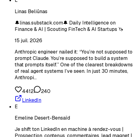
L
Linas Beliūnas
🔔linas.substack.com🔔 Daily Intelligence on
Finance & AI | Scouting FinTech & AI Startups 🦄
15 juil. 2026
Anthropic engineer nailed it: “You’re not supposed to
prompt Claude. You’re supposed to build a system
that prompts itself.” One of the clearest breakdowns
of real agent systems I’ve seen. In just 30 minutes,
Anthropi…
4412
240
LinkedIn
E
Emeline Desert-Bensaïd
Je shift ton LinkedIn en machine à rendez-vous |
Prospection, contenus, commentaires, lead magnet |