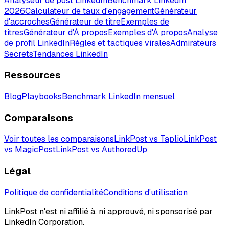
Analyseur de post LinkedIn
Benchmark LinkedIn
2026
Calculateur de taux d'engagement
Générateur
d'accroches
Générateur de titre
Exemples de
titres
Générateur d'À propos
Exemples d'À propos
Analyse
de profil LinkedIn
Règles et tactiques virales
Admirateurs
Secrets
Tendances LinkedIn
Ressources
Blog
Playbooks
Benchmark LinkedIn mensuel
Comparaisons
Voir toutes les comparaisons
LinkPost vs Taplio
LinkPost
vs MagicPost
LinkPost vs AuthoredUp
Légal
Politique de confidentialité
Conditions d'utilisation
LinkPost n'est ni affilié à, ni approuvé, ni sponsorisé par
LinkedIn Corporation.