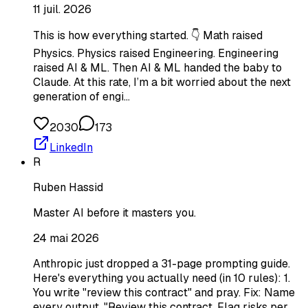
11 juil. 2026
This is how everything started. 👇 Math raised
Physics. Physics raised Engineering. Engineering
raised AI & ML. Then AI & ML handed the baby to
Claude. At this rate, I’m a bit worried about the next
generation of engi…
2030
173
LinkedIn
R
Ruben Hassid
Master AI before it masters you.
24 mai 2026
Anthropic just dropped a 31-page prompting guide.
Here's everything you actually need (in 10 rules): 1.
You write "review this contract" and pray. Fix: Name
every output. "Review this contract. Flag risks per