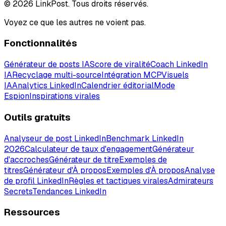
© 2026 LinkPost. Tous droits réservés.
Voyez ce que les autres ne voient pas.
Fonctionnalités
Générateur de posts IA
Score de viralité
Coach LinkedIn
IA
Recyclage multi-source
Intégration MCP
Visuels
IA
Analytics LinkedIn
Calendrier éditorial
Mode
Espion
Inspirations virales
Outils gratuits
Analyseur de post LinkedIn
Benchmark LinkedIn
2026
Calculateur de taux d'engagement
Générateur
d'accroches
Générateur de titre
Exemples de
titres
Générateur d'À propos
Exemples d'À propos
Analyse
de profil LinkedIn
Règles et tactiques virales
Admirateurs
Secrets
Tendances LinkedIn
Ressources