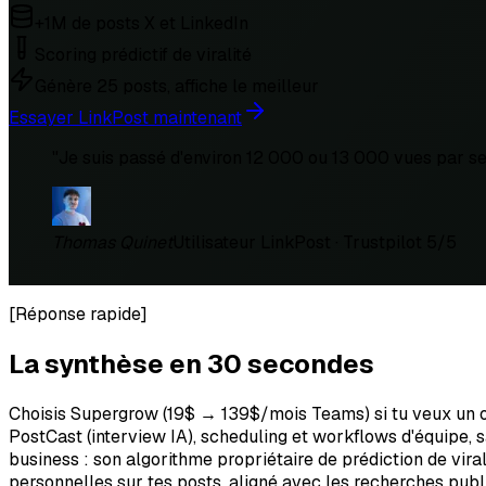
+1M de posts X et LinkedIn
Scoring prédictif de viralité
Génère 25 posts, affiche le meilleur
Essayer LinkPost maintenant
"
Je suis passé d'environ 12 000 ou 13 000 vues par se
Thomas Quinet
Utilisateur LinkPost · Trustpilot 5/5
[
Réponse rapide
]
La synthèse en 30 secondes
Choisis Supergrow (19$ → 139$/mois Teams) si tu veux un ou
PostCast (interview IA), scheduling et workflows d'équipe, 
business : son algorithme propriétaire de prédiction de vir
personnelles sur tes posts, aligné avec les recherches pub