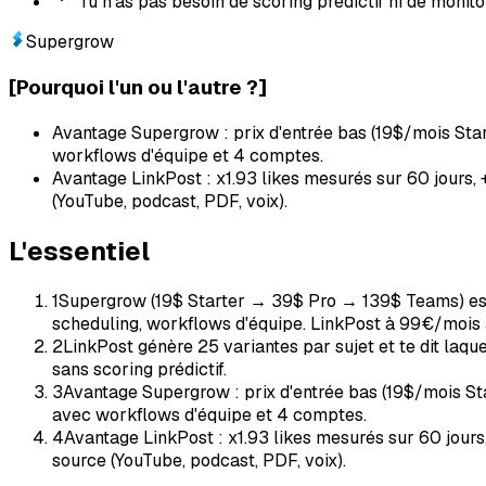
Tu n'as pas besoin de scoring prédictif ni de monit
Supergrow
[
Pourquoi l'un ou l'autre ?
]
Avantage Supergrow : prix d'entrée bas (19$/mois Sta
workflows d'équipe et 4 comptes.
Avantage LinkPost : x1.93 likes mesurés sur 60 jours, 
(YouTube, podcast, PDF, voix).
L'essentiel
1
Supergrow (19$ Starter → 39$ Pro → 139$ Teams) est u
scheduling, workflows d'équipe. LinkPost à 99€/mois aj
2
LinkPost génère 25 variantes par sujet et te dit laque
sans scoring prédictif.
3
Avantage Supergrow : prix d'entrée bas (19$/mois St
avec workflows d'équipe et 4 comptes.
4
Avantage LinkPost : x1.93 likes mesurés sur 60 jours
source (YouTube, podcast, PDF, voix).