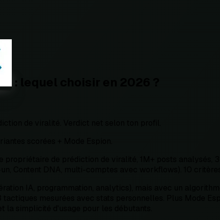
: lequel choisir en 2026 ?
ction de viralité. Verdict net selon ton profil.
riantes scorées + Mode Espion.
propriétaire de prédiction de viralité, 1M+ posts analysés, 
, Content DNA, multi-comptes avec workflows). 10 critères no
ération IA, programmation, analytics), mais avec un algorithme
33 tactiques mesurées avec stats personnelles. Plus Mode Espi
t la simplicité d'usage pour les débutants.