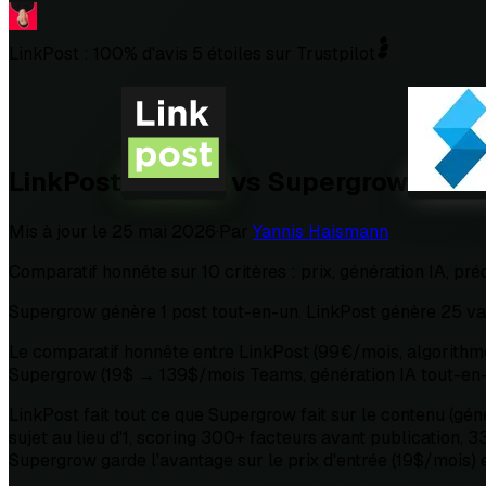
LinkPost : 100% d'avis 5 étoiles sur Trustpilot
LinkPost
vs
Supergrow
Mis à jour le
25 mai 2026
·
Par
Yannis Haismann
Comparatif honnête sur 10 critères : prix, génération IA, prédi
Supergrow génère 1 post tout-en-un. LinkPost génère 25 va
Le comparatif honnête entre LinkPost (99€/mois, algorithme 
Supergrow (19$ → 139$/mois Teams, génération IA tout-en-un
LinkPost fait tout ce que Supergrow fait sur le contenu (gén
sujet au lieu d'1, scoring 300+ facteurs avant publication, 
Supergrow garde l'avantage sur le prix d'entrée (19$/mois) e