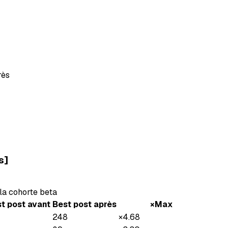
rès
s
]
la cohorte beta
t post avant
Best post après
×Max
248
×
4.68