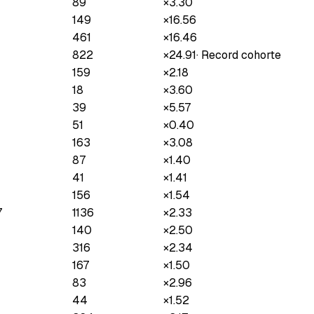
89
×
3.30
149
×
16.56
461
×
16.46
822
×
24.91
·
Record cohorte
159
×
2.18
18
×
3.60
39
×
5.57
51
×
0.40
163
×
3.08
87
×
1.40
41
×
1.41
156
×
1.54
7
1136
×
2.33
140
×
2.50
316
×
2.34
167
×
1.50
83
×
2.96
44
×
1.52