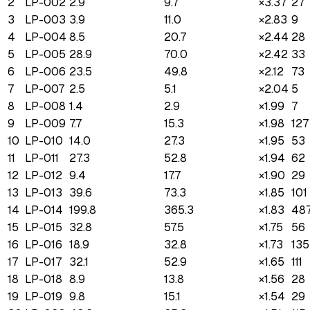
2
LP-002
2.9
9.7
×
3.37
27
3
LP-003
3.9
11.0
×
2.83
9
4
LP-004
8.5
20.7
×
2.44
28
5
LP-005
28.9
70.0
×
2.42
33
6
LP-006
23.5
49.8
×
2.12
73
7
LP-007
2.5
5.1
×
2.04
5
8
LP-008
1.4
2.9
×
1.99
7
9
LP-009
7.7
15.3
×
1.98
127
10
LP-010
14.0
27.3
×
1.95
53
11
LP-011
27.3
52.8
×
1.94
62
12
LP-012
9.4
17.7
×
1.90
29
13
LP-013
39.6
73.3
×
1.85
101
14
LP-014
199.8
365.3
×
1.83
48
15
LP-015
32.8
57.5
×
1.75
56
16
LP-016
18.9
32.8
×
1.73
135
17
LP-017
32.1
52.9
×
1.65
111
18
LP-018
8.9
13.8
×
1.56
28
19
LP-019
9.8
15.1
×
1.54
29