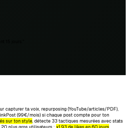
t 15 jours.
"
r capturer ta voix, repurposing (YouTube/articles/PDF),
is LinkPost (99€/mois) si chaque post compte pour ton
s sur ton style
, détecte 33 tactiques mesurées avec stats
 20 plus gros utilisateurs :
x1.93 de likes en 60 jours
.