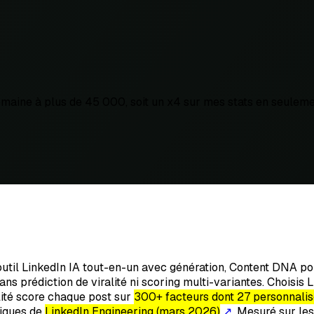
maine à plus de 45 000, soit un x4 sur mes stats en seulemen
til LinkedIn IA tout-en-un avec génération, Content DNA pou
sans prédiction de viralité ni scoring multi-variantes. Chois
alité score chaque post sur
300+ facteurs dont 27 personnalisé
liques de
LinkedIn Engineering (mars 2026)
↗
. Mesuré sur les