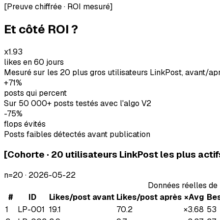
[
Preuve chiffrée · ROI mesuré
]
Et côté ROI ?
x1.93
likes en 60 jours
Mesuré sur les 20 plus gros utilisateurs LinkPost, avant/ap
+71%
posts qui percent
Sur 50 000+ posts testés avec l'algo V2
-75%
flops évités
Posts faibles détectés avant publication
[
Cohorte · 20 utilisateurs LinkPost les plus actif
n=
20
·
2026-05-22
Données réelles de 
#
ID
Likes/post avant
Likes/post après
×Avg
Bes
1
LP-001
19.1
70.2
×
3.68
53