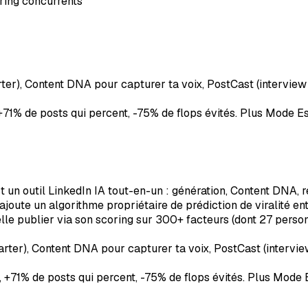
oring concurrents
rter), Content DNA pour capturer ta voix, PostCast (intervie
+71% de posts qui percent, -75% de flops évités. Plus Mode E
n outil LinkedIn IA tout-en-un : génération, Content DNA, r
oute un algorithme propriétaire de prédiction de viralité ent
lle publier via son scoring sur 300+ facteurs (dont 27 personn
arter), Content DNA pour capturer ta voix, PostCast (interv
, +71% de posts qui percent, -75% de flops évités. Plus Mode 