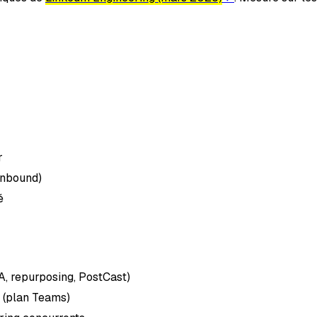
r
inbound)
é
A, repurposing, PostCast)
 (plan Teams)