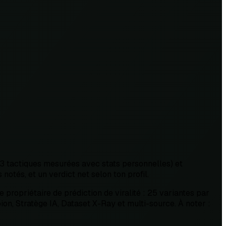
33 tactiques mesurées avec stats personnelles) et
tés, et un verdict net selon ton profil.
 propriétaire de prédiction de viralité : 25 variantes par
on, Stratège IA, Dataset X-Ray et multi-source. À noter :