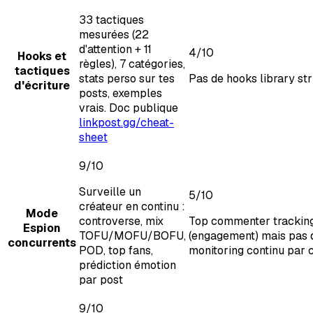
33 tactiques
mesurées (22
d'attention + 11
4
/10
Hooks et
règles), 7 catégories,
tactiques
stats perso sur tes
Pas de hooks library st
d'écriture
posts, exemples
vrais. Doc publique
linkpost.gg/cheat-
sheet
9
/10
Surveille un
5
/10
créateur en continu :
Mode
controverse, mix
Top commenter trackin
Espion
TOFU/MOFU/BOFU,
(engagement) mais pas 
concurrents
POD, top fans,
monitoring continu par 
prédiction émotion
par post
9
/10