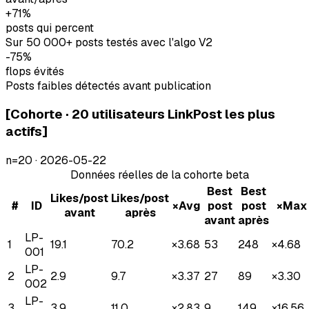
+71%
posts qui percent
Sur 50 000+ posts testés avec l'algo V2
-75%
flops évités
Posts faibles détectés avant publication
[
Cohorte · 20 utilisateurs LinkPost les plus
actifs
]
n=
20
·
2026-05-22
Données réelles de la cohorte beta
Best
Best
Likes/post
Likes/post
#
ID
×Avg
post
post
×Max
avant
après
avant
après
LP-
1
19.1
70.2
×
3.68
53
248
×
4.68
001
LP-
2
2.9
9.7
×
3.37
27
89
×
3.30
002
LP-
3
3.9
11.0
×
2.83
9
149
×
16.56