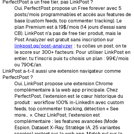
PerfectPost a un free tier, pas LinkPost ?
Oui, PerfectPost propose un Free forever avec 5
posts/mois programmables et accès aux features de
base (custom feeds, top commenter tracking). Le
plan Premium est à 19$/mois (14 jours d'essai sans
CB). LinkPost n'a pas de free tier produit, mais le
Post Analyzer est gratuit sans inscription sur
linkpost.gg/post-analyzer
: tu colles un post, on te
le score sur 300+ facteurs. Pour utiliser LinkPost en
entier, tu t'inscris puis tu choisis un plan : 99€/mois
ou 790€/an.
LinkPost a-t-il aussi une extension navigateur comme
PerfectPost ?
Oui, LinkPost propose une extension Chrome
complémentaire à la web app principale. Chez
PerfectPost, l'extension est le cœur historique du
produit : workflow 100% in-LinkedIn avec custom
feeds, top commenter tracking, détection « See
more... ». Chez LinkPost, l'extension est
complémentaire : les features avancées (Mode
Espion, Dataset X-Ray, Stratège IA, 25 variantes
scorées) restent sur la web app. Match nul sur la