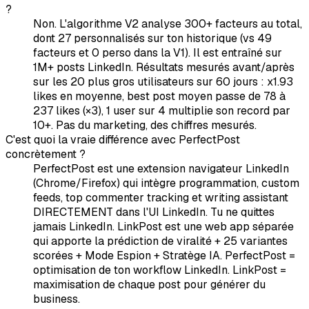
?
Non. L'algorithme V2 analyse 300+ facteurs au total,
dont 27 personnalisés sur ton historique (vs 49
facteurs et 0 perso dans la V1). Il est entraîné sur
1M+ posts LinkedIn. Résultats mesurés avant/après
sur les 20 plus gros utilisateurs sur 60 jours : x1.93
likes en moyenne, best post moyen passe de 78 à
237 likes (×3), 1 user sur 4 multiplie son record par
10+. Pas du marketing, des chiffres mesurés.
C'est quoi la vraie différence avec PerfectPost
concrètement ?
PerfectPost est une extension navigateur LinkedIn
(Chrome/Firefox) qui intègre programmation, custom
feeds, top commenter tracking et writing assistant
DIRECTEMENT dans l'UI LinkedIn. Tu ne quittes
jamais LinkedIn. LinkPost est une web app séparée
qui apporte la prédiction de viralité + 25 variantes
scorées + Mode Espion + Stratège IA. PerfectPost =
optimisation de ton workflow LinkedIn. LinkPost =
maximisation de chaque post pour générer du
business.