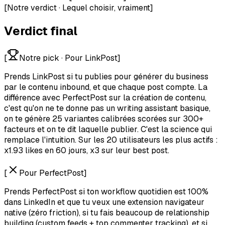
[
Notre verdict · Lequel choisir, vraiment
]
Verdict final
[
Notre pick
·
Pour LinkPost
]
Prends LinkPost si tu publies pour générer du business
par le contenu inbound, et que chaque post compte. La
différence avec PerfectPost sur la création de contenu,
c'est qu'on ne te donne pas un writing assistant basique,
on te génère 25 variantes calibrées scorées sur 300+
facteurs et on te dit laquelle publier. C'est la science qui
remplace l'intuition. Sur les 20 utilisateurs les plus actifs :
x1.93 likes en 60 jours, x3 sur leur best post.
[
Pour PerfectPost
]
Prends PerfectPost si ton workflow quotidien est 100%
dans LinkedIn et que tu veux une extension navigateur
native (zéro friction), si tu fais beaucoup de relationship
building (custom feeds + top commenter tracking), et si