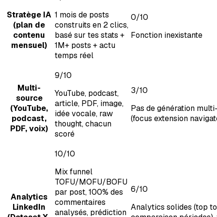
Stratège IA
1 mois de posts
0
/10
(plan de
construits en 2 clics,
contenu
basé sur tes stats +
Fonction inexistante
mensuel)
1M+ posts + actu
temps réel
9
/10
Multi-
3
/10
YouTube, podcast,
source
article, PDF, image,
(YouTube,
Pas de génération multi
idée vocale, raw
podcast,
(focus extension navigat
thought, chacun
PDF, voix)
scoré
10
/10
Mix funnel
TOFU/MOFU/BOFU
6
/10
par post, 100% des
Analytics
commentaires
LinkedIn
Analytics solides (top to
analysés, prédiction