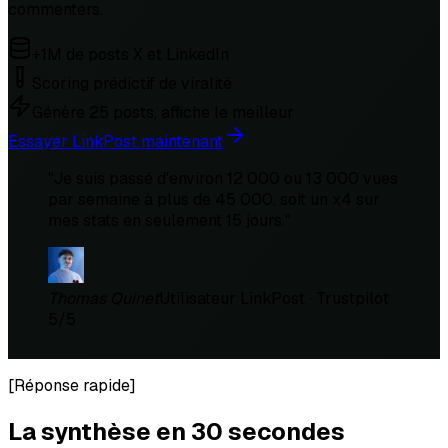
commenters.
+1M de posts X et LinkedIn
Scoring prédictif de viralité
Génère 25 posts, affiche le meilleur
Essayer LinkPost maintenant
"
Je suis passé d'environ 12 000 ou 13 000 vues
par semaine à plus de 45 000, soit un x4 sur
mes stats en seulement 15 jours.
"
Thomas Quinet
Utilisateur LinkPost · Trustpilot
5/5
[
Réponse rapide
]
La synthèse en 30 secondes