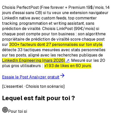
Choisis PerfectPost (Free forever + Premium 19$/mois, 14
jours d'essai sans CB) si tu veux une extension navigateur
LinkedIn native avec custom feeds, top commenter
tracking, programmation et writing assistant, sans
prédiction de viralité. Choisis LinkPost (99€/mois) si
chaque post compte pour ton business : son algorithme
propriétaire de prédiction de viralité score chaque post
sur
300+ facteurs dont 27 personnalisés sur ton style
,
détecte 33 tactiques mesurées avec stats personnelles
sur tes posts, aligné avec les recherches publiques de
LinkedIn Engineering (mars 2026)
↗
. Mesuré sur les 20
plus gros utilisateurs :
x1.93 de likes en 60 jours
.
Essaie le Post Analyzer gratuit
[
L'essentiel · Choisis ton scénario
]
Lequel est fait pour toi ?
Pour toi si