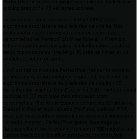
PerfectPost = extension navigateur LinkedIn. LinkPost =
scoring prédictif + 25 variantes scorées.
Le comparatif honnête entre LinkPost (99€/mois,
algorithme propriétaire de prédiction de viralité, 1M+
posts analysés, 33 tactiques mesurées avec stats
personnelles) et PerfectPost (Free forever + Premium
19$/mois, extension navigateur LinkedIn native, custom
feeds, top commenter tracking). 10 critères notés, et un
verdict net selon ton profil.
LinkPost fait tout ce que PerfectPost fait sur le contenu
(génération IA, programmation, analytics), mais avec un
algorithme propriétaire de prédiction de viralité : 25
variantes par sujet au lieu d'1, scoring 300+ facteurs avant
publication, 33 tactiques mesurées avec stats
personnelles. Plus Mode Espion concurrents, Stratège IA,
Dataset X-Ray et multi-source (YouTube, podcast, PDF,
voix). Les deux outils proposent une extension navigateur
LinkedIn. À noter : PerfectPost garde l'avantage sur
l'accessibilité (Free forever + Premium à 19$/mois) et les
custom feeds pour identifier prospects/partners/top