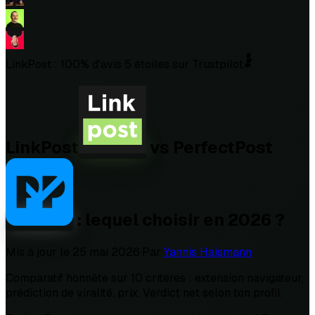
LinkPost : 100% d'avis 5 étoiles sur Trustpilot
LinkPost
vs
PerfectPost
: lequel choisir en 2026 ?
Mis à jour le
25 mai 2026
·
Par
Yannis Haismann
Comparatif honnête sur 10 critères : extension navigateur,
prédiction de viralité, prix. Verdict net selon ton profil.