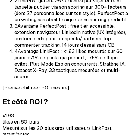
2
LinkPost génère 25 variantes par sujet et te dit
laquelle publier via son scoring sur 300+ facteurs
(dont 27 personnalisés sur ton style). PerfectPost a
un writing assistant basique, sans scoring prédictif.
3
Avantage PerfectPost : free tier accessible,
extension navigateur LinkedIn native (UX intégrée),
custom feeds pour prospects/partners, top
commenter tracking, 14 jours d'essai sans CB.
4
Avantage LinkPost : x1.93 likes mesurés sur 60
jours, +71% de posts qui percent, -75% de flops
évités. Plus Mode Espion concurrents, Stratège IA,
Dataset X-Ray, 33 tactiques mesurées et multi-
source.
[
Preuve chiffrée · ROI mesuré
]
Et côté ROI ?
x1.93
likes en 60 jours
Mesuré sur les 20 plus gros utilisateurs LinkPost,
avant/après