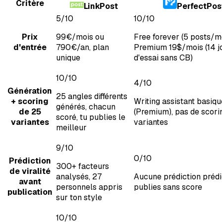
Critère
LinkPost
PerfectPos
5
/10
10
/10
Prix
99€/mois ou
Free forever (5 posts/m
d'entrée
790€/an, plan
Premium 19$/mois (14 j
unique
d'essai sans CB)
10
/10
4
/10
Génération
25 angles différents
+ scoring
Writing assistant basiqu
générés, chacun
de 25
(Premium), pas de scori
scoré, tu publies le
variantes
variantes
meilleur
9
/10
0
/10
Prédiction
300+ facteurs
de viralité
analysés, 27
Aucune prédiction prédic
avant
personnels appris
publies sans score
publication
sur ton style
10
/10