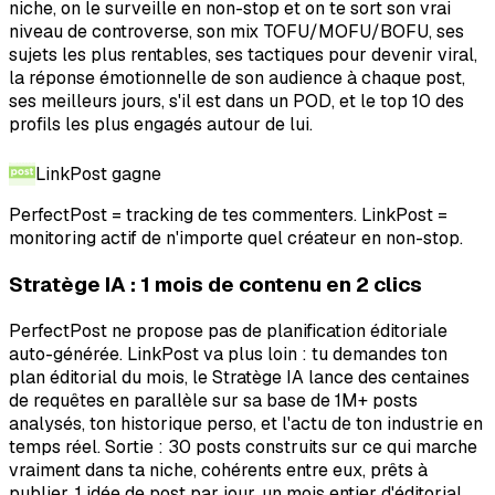
niche, on le surveille en non-stop et on te sort son vrai
niveau de controverse, son mix TOFU/MOFU/BOFU, ses
sujets les plus rentables, ses tactiques pour devenir viral,
la réponse émotionnelle de son audience à chaque post,
ses meilleurs jours, s'il est dans un POD, et le top 10 des
profils les plus engagés autour de lui.
LinkPost
gagne
PerfectPost = tracking de tes commenters. LinkPost =
monitoring actif de n'importe quel créateur en non-stop.
Stratège IA : 1 mois de contenu en 2 clics
PerfectPost ne propose pas de planification éditoriale
auto-générée. LinkPost va plus loin : tu demandes ton
plan éditorial du mois, le Stratège IA lance des centaines
de requêtes en parallèle sur sa base de 1M+ posts
analysés, ton historique perso, et l'actu de ton industrie en
temps réel. Sortie : 30 posts construits sur ce qui marche
vraiment dans ta niche, cohérents entre eux, prêts à
publier. 1 idée de post par jour, un mois entier d'éditorial