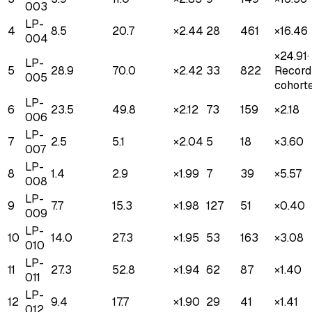
003
LP-
4
8.5
20.7
×
2.44
28
461
×
16.46
004
×
24.91
·
LP-
5
28.9
70.0
×
2.42
33
822
Record
005
cohort
LP-
6
23.5
49.8
×
2.12
73
159
×
2.18
006
LP-
7
2.5
5.1
×
2.04
5
18
×
3.60
007
LP-
8
1.4
2.9
×
1.99
7
39
×
5.57
008
LP-
9
7.7
15.3
×
1.98
127
51
×
0.40
009
LP-
10
14.0
27.3
×
1.95
53
163
×
3.08
010
LP-
11
27.3
52.8
×
1.94
62
87
×
1.40
011
LP-
12
9.4
17.7
×
1.90
29
41
×
1.41
012