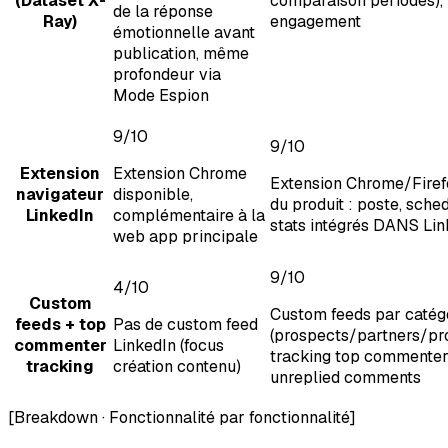
(Dataset X-
comparaison périodes),
de la réponse
Ray)
engagement
émotionnelle avant
publication, même
profondeur via
Mode Espion
9
/10
9
/10
Extension
Extension Chrome
Extension Chrome/Firef
navigateur
disponible,
du produit : poste, sched
LinkedIn
complémentaire à la
stats intégrés DANS Lin
web app principale
9
/10
4
/10
Custom
Custom feeds par catég
feeds + top
Pas de custom feed
(prospects/partners/pr
commenter
LinkedIn (focus
tracking top commenter
tracking
création contenu)
unreplied comments
[
Breakdown · Fonctionnalité par fonctionnalité
]