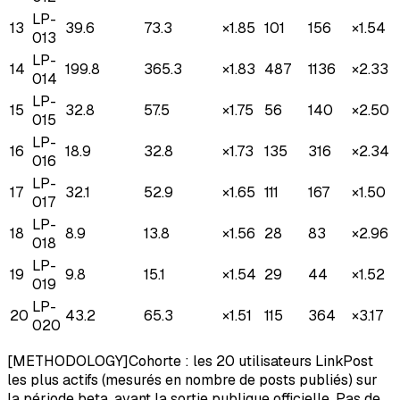
LP-
13
39.6
73.3
×
1.85
101
156
×
1.54
013
LP-
14
199.8
365.3
×
1.83
487
1136
×
2.33
014
LP-
15
32.8
57.5
×
1.75
56
140
×
2.50
015
LP-
16
18.9
32.8
×
1.73
135
316
×
2.34
016
LP-
17
32.1
52.9
×
1.65
111
167
×
1.50
017
LP-
18
8.9
13.8
×
1.56
28
83
×
2.96
018
LP-
19
9.8
15.1
×
1.54
29
44
×
1.52
019
LP-
20
43.2
65.3
×
1.51
115
364
×
3.17
020
[METHODOLOGY]
Cohorte : les 20 utilisateurs LinkPost
les plus actifs (mesurés en nombre de posts publiés) sur
la période beta, avant la sortie publique officielle. Pas de