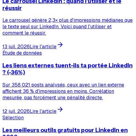
Le carrousel LinkedIn : quand l'utiliser et le
réussir
Le carrousel génère 2,3× plus d'impressions médianes que
le texte seul sur LinkedIn. Voici quand l'utiliser et
comment le réussir.
13 juil. 2026
Lire l'article
Étude de données
Les liens externes tuent-ils ta portée LinkedIn
? (-36%)
Sur 358 021 posts analysés, ceux avec un lien externe
affichent 36 % d'impressions en moins. Corrélation
mesurée, pas forcément une pénalité directe.
12 juil. 2026
Lire l'article
Sélection
Les meilleurs outils gratuits pour LinkedIn en