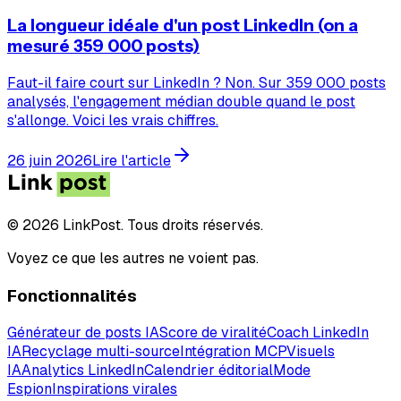
La longueur idéale d'un post LinkedIn (on a
mesuré 359 000 posts)
Faut-il faire court sur LinkedIn ? Non. Sur 359 000 posts
analysés, l'engagement médian double quand le post
s'allonge. Voici les vrais chiffres.
26 juin 2026
Lire l'article
© 2026 LinkPost. Tous droits réservés.
Voyez ce que les autres ne voient pas.
Fonctionnalités
Générateur de posts IA
Score de viralité
Coach LinkedIn
IA
Recyclage multi-source
Intégration MCP
Visuels
IA
Analytics LinkedIn
Calendrier éditorial
Mode
Espion
Inspirations virales