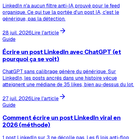
LinkedIn n'a aucun filtre anti-IA prouvé pour le feed
organique. Ce qui tue la portée d'un post IA, c'est le
générique, pas la détection.
28 juil. 2026
Lire l'article
Guide
Écrire un post LinkedIn avec ChatGPT (et
pourquoi ça se voit)
ChatGPT sans calibrage génère du générique. Sur
LinkedIn, les posts ancrés dans une histoire vécue
atteignent une médiane de 35 likes, bien au-dessus du lot.
27 juil. 2026
Lire l'article
Guide
Comment écrire un post LinkedIn viral en
2026 (méthode)
1 post LinkedIn sur 3 ne décolle pas. Les 6 lois anti-flop