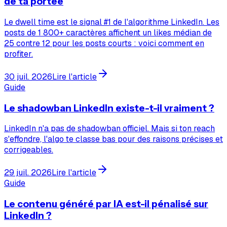
de ta portée
Le dwell time est le signal #1 de l'algorithme LinkedIn. Les
posts de 1 800+ caractères affichent un likes médian de
25 contre 12 pour les posts courts : voici comment en
profiter.
30 juil. 2026
Lire l'article
Guide
Le shadowban LinkedIn existe-t-il vraiment ?
LinkedIn n'a pas de shadowban officiel. Mais si ton reach
s'effondre, l'algo te classe bas pour des raisons précises et
corrigeables.
29 juil. 2026
Lire l'article
Guide
Le contenu généré par IA est-il pénalisé sur
LinkedIn ?