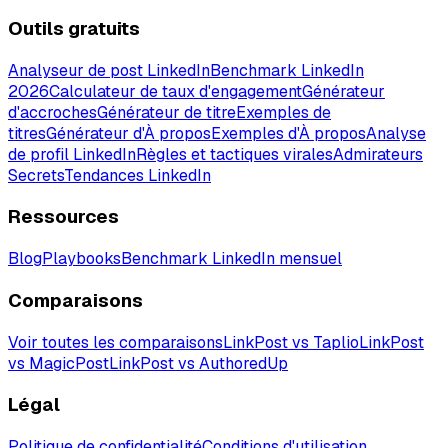
Outils gratuits
Analyseur de post LinkedIn
Benchmark LinkedIn
2026
Calculateur de taux d'engagement
Générateur
d'accroches
Générateur de titre
Exemples de
titres
Générateur d'À propos
Exemples d'À propos
Analyse
de profil LinkedIn
Règles et tactiques virales
Admirateurs
Secrets
Tendances LinkedIn
Ressources
Blog
Playbooks
Benchmark LinkedIn mensuel
Comparaisons
Voir toutes les comparaisons
LinkPost vs Taplio
LinkPost
vs MagicPost
LinkPost vs AuthoredUp
Légal
Politique de confidentialité
Conditions d'utilisation