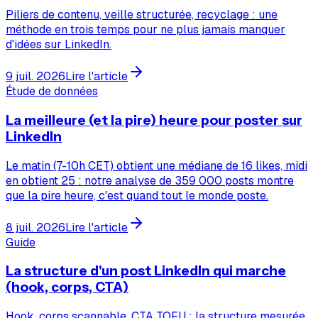
Piliers de contenu, veille structurée, recyclage : une
méthode en trois temps pour ne plus jamais manquer
d'idées sur LinkedIn.
9 juil. 2026
Lire l'article
Étude de données
La meilleure (et la pire) heure pour poster sur
LinkedIn
Le matin (7-10h CET) obtient une médiane de 16 likes, midi
en obtient 25 : notre analyse de 359 000 posts montre
que la pire heure, c'est quand tout le monde poste.
8 juil. 2026
Lire l'article
Guide
La structure d'un post LinkedIn qui marche
(hook, corps, CTA)
Hook, corps scannable, CTA TOFU : la structure mesurée