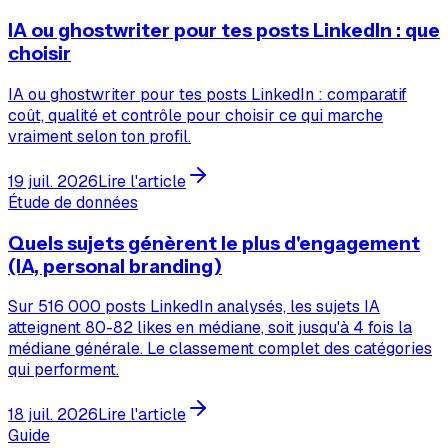
IA ou ghostwriter pour tes posts LinkedIn : que
choisir
IA ou ghostwriter pour tes posts LinkedIn : comparatif
coût, qualité et contrôle pour choisir ce qui marche
vraiment selon ton profil.
19 juil. 2026
Lire l'article
Étude de données
Quels sujets génèrent le plus d'engagement
(IA, personal branding)
Sur 516 000 posts LinkedIn analysés, les sujets IA
atteignent 80-82 likes en médiane, soit jusqu'à 4 fois la
médiane générale. Le classement complet des catégories
qui performent.
18 juil. 2026
Lire l'article
Guide