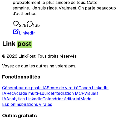
probablement le plus sincère de tous. Cette
semaine... Je suis rincé. Vraiment. On parle beaucoup
d'authentici…
279
135
LinkedIn
© 2026 LinkPost. Tous droits réservés.
Voyez ce que les autres ne voient pas.
Fonctionnalités
Générateur de posts IA
Score de viralité
Coach LinkedIn
IA
Recyclage multi-source
Intégration MCP
Visuels
IA
Analytics LinkedIn
Calendrier éditorial
Mode
Espion
Inspirations virales
Outils gratuits