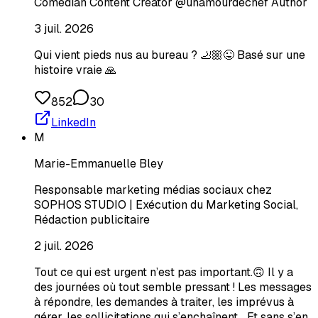
Comedian Content Creator @unamourdechef Author
3 juil. 2026
Qui vient pieds nus au bureau ? 🦶🏼😜 Basé sur une
histoire vraie 🙏
852
30
LinkedIn
M
Marie-Emmanuelle Bley
Responsable marketing médias sociaux chez
SOPHOS STUDIO | Exécution du Marketing Social,
Rédaction publicitaire
2 juil. 2026
Tout ce qui est urgent n’est pas important.🙃 Il y a
des journées où tout semble pressant ! Les messages
à répondre, les demandes à traiter, les imprévus à
gérer, les sollicitations qui s’enchaînent… Et sans s’en