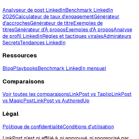
Analyseur de post LinkedIn
Benchmark LinkedIn
2026
Calculateur de taux d'engagement
Générateur
d'accroches
Générateur de titre
Exemples de
titres
Générateur d'À propos
Exemples d'À propos
Analyse
de profil LinkedIn
Règles et tactiques virales
Admirateurs
Secrets
Tendances LinkedIn
Ressources
Blog
Playbooks
Benchmark LinkedIn mensuel
Comparaisons
Voir toutes les comparaisons
LinkPost vs Taplio
LinkPost
vs MagicPost
LinkPost vs AuthoredUp
Légal
Politique de confidentialité
Conditions d'utilisation
LinkPost n'est ni affilié à, ni approuvé, ni sponsorisé par