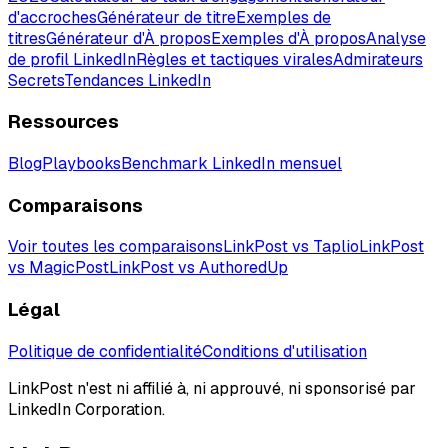
d'accroches
Générateur de titre
Exemples de
titres
Générateur d'À propos
Exemples d'À propos
Analyse
de profil LinkedIn
Règles et tactiques virales
Admirateurs
Secrets
Tendances LinkedIn
Ressources
Blog
Playbooks
Benchmark LinkedIn mensuel
Comparaisons
Voir toutes les comparaisons
LinkPost vs Taplio
LinkPost
vs MagicPost
LinkPost vs AuthoredUp
Légal
Politique de confidentialité
Conditions d'utilisation
LinkPost n'est ni affilié à, ni approuvé, ni sponsorisé par
LinkedIn Corporation.