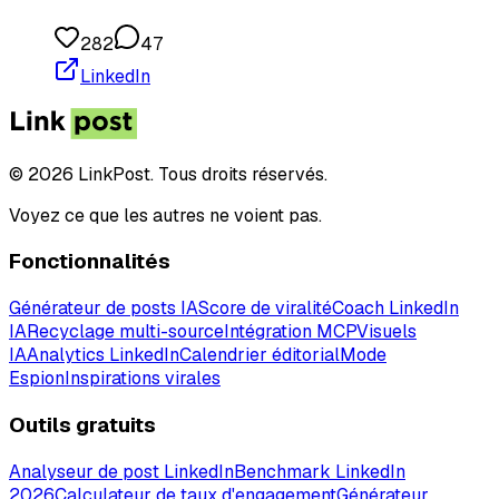
282
47
LinkedIn
© 2026 LinkPost. Tous droits réservés.
Voyez ce que les autres ne voient pas.
Fonctionnalités
Générateur de posts IA
Score de viralité
Coach LinkedIn
IA
Recyclage multi-source
Intégration MCP
Visuels
IA
Analytics LinkedIn
Calendrier éditorial
Mode
Espion
Inspirations virales
Outils gratuits
Analyseur de post LinkedIn
Benchmark LinkedIn
2026
Calculateur de taux d'engagement
Générateur