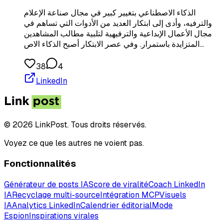
الذكاء الاصطناعي بتغيير كبير في مجال صناعة الإعلام
والترفيه، وأدى إلى ابتكار العديد من الأدوات التي تساهم في
مجال الأعمال الإبداعية والترفيهية لتلبية مطالب المشاهدين
المتزايدة باستمرار. وفي عصر الابتكار أصبح الذكاء الاص…
38
4
LinkedIn
© 2026 LinkPost. Tous droits réservés.
Voyez ce que les autres ne voient pas.
Fonctionnalités
Générateur de posts IA
Score de viralité
Coach LinkedIn
IA
Recyclage multi-source
Intégration MCP
Visuels
IA
Analytics LinkedIn
Calendrier éditorial
Mode
Espion
Inspirations virales