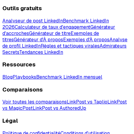
Outils gratuits
Analyseur de post LinkedIn
Benchmark LinkedIn
2026
Calculateur de taux d'engagement
Générateur
d'accroches
Générateur de titre
Exemples de
titres
Générateur d'À propos
Exemples d'À propos
Analyse
de profil LinkedIn
Règles et tactiques virales
Admirateurs
Secrets
Tendances LinkedIn
Ressources
Blog
Playbooks
Benchmark LinkedIn mensuel
Comparaisons
Voir toutes les comparaisons
LinkPost vs Taplio
LinkPost
vs MagicPost
LinkPost vs AuthoredUp
Légal
Politique de confidentialité
Conditions d'utilisation