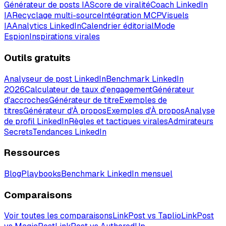
Générateur de posts IA
Score de viralité
Coach LinkedIn
IA
Recyclage multi-source
Intégration MCP
Visuels
IA
Analytics LinkedIn
Calendrier éditorial
Mode
Espion
Inspirations virales
Outils gratuits
Analyseur de post LinkedIn
Benchmark LinkedIn
2026
Calculateur de taux d'engagement
Générateur
d'accroches
Générateur de titre
Exemples de
titres
Générateur d'À propos
Exemples d'À propos
Analyse
de profil LinkedIn
Règles et tactiques virales
Admirateurs
Secrets
Tendances LinkedIn
Ressources
Blog
Playbooks
Benchmark LinkedIn mensuel
Comparaisons
Voir toutes les comparaisons
LinkPost vs Taplio
LinkPost