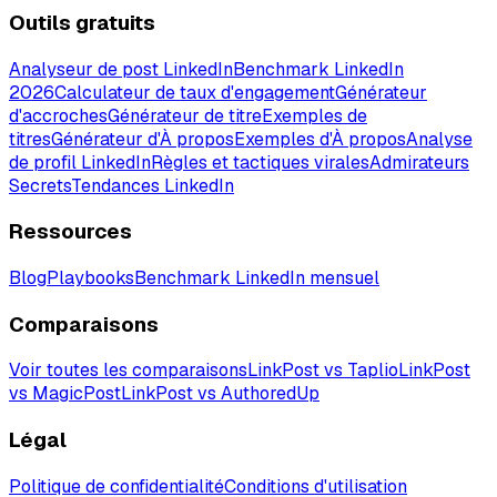
Outils gratuits
Analyseur de post LinkedIn
Benchmark LinkedIn
2026
Calculateur de taux d'engagement
Générateur
d'accroches
Générateur de titre
Exemples de
titres
Générateur d'À propos
Exemples d'À propos
Analyse
de profil LinkedIn
Règles et tactiques virales
Admirateurs
Secrets
Tendances LinkedIn
Ressources
Blog
Playbooks
Benchmark LinkedIn mensuel
Comparaisons
Voir toutes les comparaisons
LinkPost vs Taplio
LinkPost
vs MagicPost
LinkPost vs AuthoredUp
Légal
Politique de confidentialité
Conditions d'utilisation