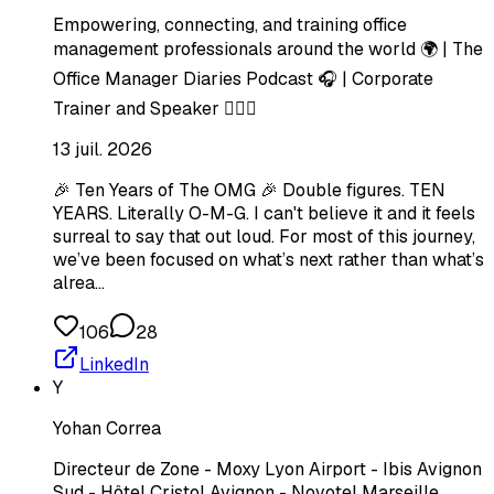
Empowering, connecting, and training office
management professionals around the world 🌍 | The
Office Manager Diaries Podcast 🎧 | Corporate
Trainer and Speaker 🙋🏼‍♀️
13 juil. 2026
🎉 Ten Years of The OMG 🎉 Double figures. TEN
YEARS. Literally O-M-G. I can't believe it and it feels
surreal to say that out loud. For most of this journey,
we’ve been focused on what’s next rather than what’s
alrea…
106
28
LinkedIn
Y
Yohan Correa
Directeur de Zone - Moxy Lyon Airport - Ibis Avignon
Sud - Hôtel Cristol Avignon - Novotel Marseille