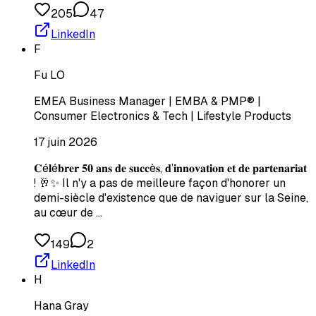
205
47
LinkedIn
F
Fu LO
EMEA Business Manager | EMBA & PMP® |
Consumer Electronics & Tech | Lifestyle Products
17 juin 2026
𝐂é𝐥é𝐛𝐫𝐞𝐫 𝟓𝟎 𝐚𝐧𝐬 𝐝𝐞 𝐬𝐮𝐜𝐜è𝐬, 𝐝’𝐢𝐧𝐧𝐨𝐯𝐚𝐭𝐢𝐨𝐧 𝐞𝐭 𝐝𝐞 𝐩𝐚𝐫𝐭𝐞𝐧𝐚𝐫𝐢𝐚𝐭
! 🥂✨ Il n'y a pas de meilleure façon d'honorer un
demi-siècle d'existence que de naviguer sur la Seine,
au cœur de …
149
2
LinkedIn
H
Hana Gray