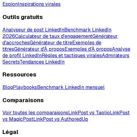
Espion
Inspirations virales
Outils gratuits
Analyseur de post LinkedIn
Benchmark LinkedIn
2026
Calculateur de taux d'engagement
Générateur
d'accroches
Générateur de titre
Exemples de
titres
Générateur d'À propos
Exemples d'À propos
Analyse
de profil LinkedIn
Règles et tactiques virales
Admirateurs
Secrets
Tendances LinkedIn
Ressources
Blog
Playbooks
Benchmark LinkedIn mensuel
Comparaisons
Voir toutes les comparaisons
LinkPost vs Taplio
LinkPost
vs MagicPost
LinkPost vs AuthoredUp
Légal