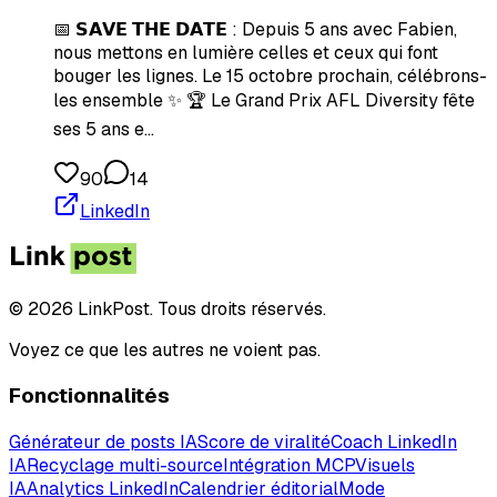
📅 𝗦𝗔𝗩𝗘 𝗧𝗛𝗘 𝗗𝗔𝗧𝗘 : Depuis 5 ans avec Fabien,
nous mettons en lumière celles et ceux qui font
bouger les lignes. Le 15 octobre prochain, célébrons-
les ensemble ✨ 🏆 Le Grand Prix AFL Diversity fête
ses 5 ans e…
90
14
LinkedIn
© 2026 LinkPost. Tous droits réservés.
Voyez ce que les autres ne voient pas.
Fonctionnalités
Générateur de posts IA
Score de viralité
Coach LinkedIn
IA
Recyclage multi-source
Intégration MCP
Visuels
IA
Analytics LinkedIn
Calendrier éditorial
Mode