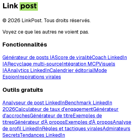
© 2026 LinkPost. Tous droits réservés.
Voyez ce que les autres ne voient pas.
Fonctionnalités
Générateur de posts IA
Score de viralité
Coach LinkedIn
IA
Recyclage multi-source
Intégration MCP
Visuels
IA
Analytics LinkedIn
Calendrier éditorial
Mode
Espion
Inspirations virales
Outils gratuits
Analyseur de post LinkedIn
Benchmark LinkedIn
2026
Calculateur de taux d'engagement
Générateur
d'accroches
Générateur de titre
Exemples de
titres
Générateur d'À propos
Exemples d'À propos
Analyse
de profil LinkedIn
Règles et tactiques virales
Admirateurs
Secrets
Tendances LinkedIn