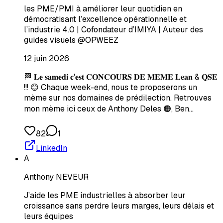
les PME/PMI à améliorer leur quotidien en
démocratisant l’excellence opérationnelle et
l’industrie 4.0 | Cofondateur d’IMIYA | Auteur des
guides visuels @OPWEEZ
12 juin 2026
🏁 𝐋𝐞 𝐬𝐚𝐦𝐞𝐝𝐢 𝐜'𝐞𝐬𝐭 𝐂𝐎𝐍𝐂𝐎𝐔𝐑𝐒 𝐃𝐄 𝐌𝐄𝐌𝐄 𝐋𝐞𝐚𝐧 & 𝐐𝐒𝐄
!!! 😊 Chaque week-end, nous te proposerons un
mème sur nos domaines de prédilection. Retrouves
mon mème ici ceux de Anthony Deles 🟠, Ben…
82
1
LinkedIn
A
Anthony NEVEUR
J’aide les PME industrielles à absorber leur
croissance sans perdre leurs marges, leurs délais et
leurs équipes