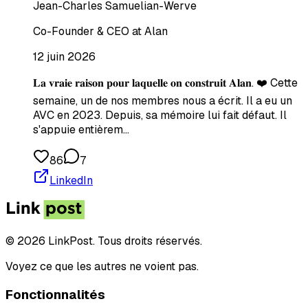
Jean-Charles Samuelian-Werve
Co-Founder & CEO at Alan
12 juin 2026
𝐋𝐚 𝐯𝐫𝐚𝐢𝐞 𝐫𝐚𝐢𝐬𝐨𝐧 𝐩𝐨𝐮𝐫 𝐥𝐚𝐪𝐮𝐞𝐥𝐥𝐞 𝐨𝐧 𝐜𝐨𝐧𝐬𝐭𝐫𝐮𝐢𝐭 𝐀𝐥𝐚𝐧. ❤️ Cette
semaine, un de nos membres nous a écrit. Il a eu un
AVC en 2023. Depuis, sa mémoire lui fait défaut. Il
s'appuie entièrem…
86
7
LinkedIn
© 2026 LinkPost. Tous droits réservés.
Voyez ce que les autres ne voient pas.
Fonctionnalités