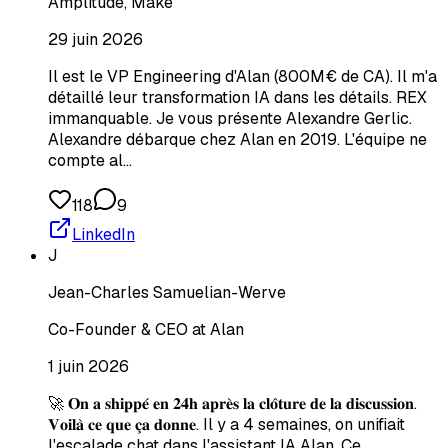
Amplitude, Make
29 juin 2026
Il est le VP Engineering d'Alan (800M€ de CA). Il m'a
détaillé leur transformation IA dans les détails. REX
immanquable. Je vous présente Alexandre Gerlic.
Alexandre débarque chez Alan en 2019. L'équipe ne
compte al…
118
9
LinkedIn
J
Jean-Charles Samuelian-Werve
Co-Founder & CEO at Alan
1 juin 2026
🚀 𝐎𝐧 𝐚 𝐬𝐡𝐢𝐩𝐩𝐞́ 𝐞𝐧 𝟐𝟒𝐡 𝐚𝐩𝐫𝐞̀𝐬 𝐥𝐚 𝐜𝐥𝐨̂𝐭𝐮𝐫𝐞 𝐝𝐞 𝐥𝐚 𝐝𝐢𝐬𝐜𝐮𝐬𝐬𝐢𝐨𝐧.
𝐕𝐨𝐢𝐥𝐚̀ 𝐜𝐞 𝐪𝐮𝐞 𝐜̧𝐚 𝐝𝐨𝐧𝐧𝐞. Il y a 4 semaines, on unifiait
l'escalade chat dans l'assistant IA Alan. Ce…