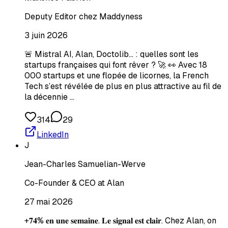
Deputy Editor chez Maddyness
3 juin 2026
🚨 Mistral AI, Alan, Doctolib… : quelles sont les
startups françaises qui font rêver ? 🚀 👀 Avec 18
000 startups et une flopée de licornes, la French
Tech s’est révélée de plus en plus attractive au fil de
la décennie …
314
29
LinkedIn
J
Jean-Charles Samuelian-Werve
Co-Founder & CEO at Alan
27 mai 2026
+𝟕𝟒% 𝐞𝐧 𝐮𝐧𝐞 𝐬𝐞𝐦𝐚𝐢𝐧𝐞. 𝐋𝐞 𝐬𝐢𝐠𝐧𝐚𝐥 𝐞𝐬𝐭 𝐜𝐥𝐚𝐢𝐫. Chez Alan, on