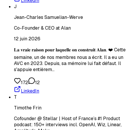
LinkedIn
J
Jean-Charles Samuelian-Werve
Co-Founder & CEO at Alan
12 juin 2026
𝐋𝐚 𝐯𝐫𝐚𝐢𝐞 𝐫𝐚𝐢𝐬𝐨𝐧 𝐩𝐨𝐮𝐫 𝐥𝐚𝐪𝐮𝐞𝐥𝐥𝐞 𝐨𝐧 𝐜𝐨𝐧𝐬𝐭𝐫𝐮𝐢𝐭 𝐀𝐥𝐚𝐧. ❤️ Cette
semaine, un de nos membres nous a écrit. Il a eu un
AVC en 2023. Depuis, sa mémoire lui fait défaut. Il
s'appuie entièrem…
172
12
LinkedIn
T
Timothe Frin
Cofounder @ Stellar | Host of France’s #1 Product
podcast: 150+ interviews incl. OpenAI, Wiz, Linear,