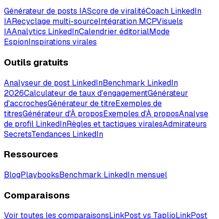
Générateur de posts IA
Score de viralité
Coach LinkedIn
IA
Recyclage multi-source
Intégration MCP
Visuels
IA
Analytics LinkedIn
Calendrier éditorial
Mode
Espion
Inspirations virales
Outils gratuits
Analyseur de post LinkedIn
Benchmark LinkedIn
2026
Calculateur de taux d'engagement
Générateur
d'accroches
Générateur de titre
Exemples de
titres
Générateur d'À propos
Exemples d'À propos
Analyse
de profil LinkedIn
Règles et tactiques virales
Admirateurs
Secrets
Tendances LinkedIn
Ressources
Blog
Playbooks
Benchmark LinkedIn mensuel
Comparaisons
Voir toutes les comparaisons
LinkPost vs Taplio
LinkPost