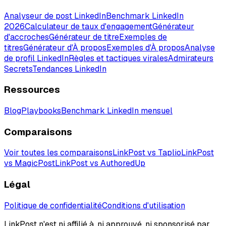
Analyseur de post LinkedIn
Benchmark LinkedIn
2026
Calculateur de taux d'engagement
Générateur
d'accroches
Générateur de titre
Exemples de
titres
Générateur d'À propos
Exemples d'À propos
Analyse
de profil LinkedIn
Règles et tactiques virales
Admirateurs
Secrets
Tendances LinkedIn
Ressources
Blog
Playbooks
Benchmark LinkedIn mensuel
Comparaisons
Voir toutes les comparaisons
LinkPost vs Taplio
LinkPost
vs MagicPost
LinkPost vs AuthoredUp
Légal
Politique de confidentialité
Conditions d'utilisation
LinkPost n'est ni affilié à, ni approuvé, ni sponsorisé par