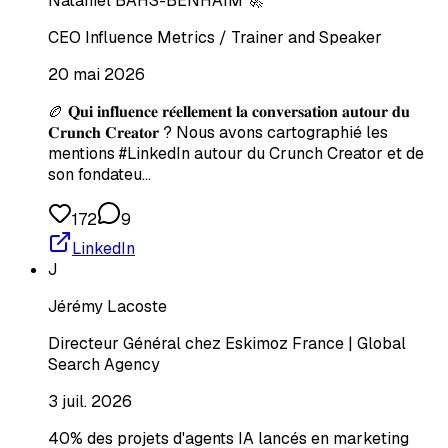
Nataniel BAHS-BENHAIM 🚀
CEO Influence Metrics / Trainer and Speaker
20 mai 2026
🏉 𝐐𝐮𝐢 𝐢𝐧𝐟𝐥𝐮𝐞𝐧𝐜𝐞 𝐫𝐞́𝐞𝐥𝐥𝐞𝐦𝐞𝐧𝐭 𝐥𝐚 𝐜𝐨𝐧𝐯𝐞𝐫𝐬𝐚𝐭𝐢𝐨𝐧 𝐚𝐮𝐭𝐨𝐮𝐫 𝐝𝐮
𝐂𝐫𝐮𝐧𝐜𝐡 𝐂𝐫𝐞𝐚𝐭𝐨𝐫 ? Nous avons cartographié les
mentions #LinkedIn autour du Crunch Creator et de
son fondateu…
172
9
LinkedIn
J
Jérémy Lacoste
Directeur Général chez Eskimoz France | Global
Search Agency
3 juil. 2026
40% des projets d'agents IA lancés en marketing