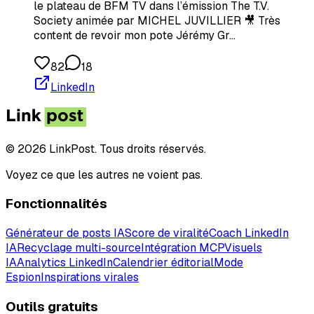
le plateau de BFM TV dans l’émission The T.V.
Society animée par MICHEL JUVILLIER 🎥 Très
content de revoir mon pote Jérémy Gr…
82
18
LinkedIn
© 2026 LinkPost. Tous droits réservés.
Voyez ce que les autres ne voient pas.
Fonctionnalités
Générateur de posts IA
Score de viralité
Coach LinkedIn
IA
Recyclage multi-source
Intégration MCP
Visuels
IA
Analytics LinkedIn
Calendrier éditorial
Mode
Espion
Inspirations virales
Outils gratuits