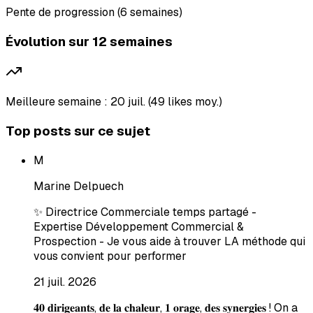
Pente de progression (6 semaines)
Évolution sur 12 semaines
Meilleure semaine : 20 juil. (49 likes moy.)
Top posts sur ce sujet
M
Marine Delpuech
✨ Directrice Commerciale temps partagé -
Expertise Développement Commercial &
Prospection - Je vous aide à trouver LA méthode qui
vous convient pour performer
21 juil. 2026
𝟒𝟎 𝐝𝐢𝐫𝐢𝐠𝐞𝐚𝐧𝐭𝐬, 𝐝𝐞 𝐥𝐚 𝐜𝐡𝐚𝐥𝐞𝐮𝐫, 𝟏 𝐨𝐫𝐚𝐠𝐞, 𝐝𝐞𝐬 𝐬𝐲𝐧𝐞𝐫𝐠𝐢𝐞𝐬 ! On a