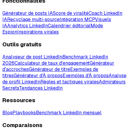
Fonctionnalités
Générateur de posts IA
Score de viralité
Coach LinkedIn
IA
Recyclage multi-source
Intégration MCP
Visuels
IA
Analytics LinkedIn
Calendrier éditorial
Mode
Espion
Inspirations virales
Outils gratuits
Analyseur de post LinkedIn
Benchmark LinkedIn
2026
Calculateur de taux d'engagement
Générateur
d'accroches
Générateur de titre
Exemples de
titres
Générateur d'À propos
Exemples d'À propos
Analyse
de profil LinkedIn
Règles et tactiques virales
Admirateurs
Secrets
Tendances LinkedIn
Ressources
Blog
Playbooks
Benchmark LinkedIn mensuel
Comparaisons